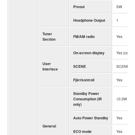
Preout
SW
Headphone Output
1
Tuner
FM/AM radio
Yes
Section
On-screen display
Yes (colou
User
SCENE
SCENE (4 s
Interface
Fjärrkontroll
Yes
Standby Power
Consumption (IR
≤0.3W
only)
Auto Power Standby
Yes
General
ECO mode
Yes