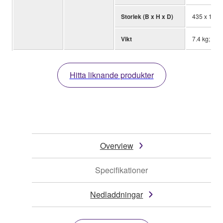
Storlek (B x H x D)
435 x 151 x
Vikt
7.4 kg; 16.3
Hitta liknande produkter
Overview
Specifikationer
Nedladdningar