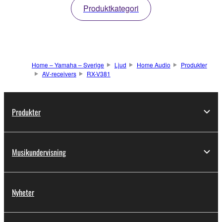
Produktkategori
Home – Yamaha – Sverige
Ljud
Home Audio
Produkter
AV-receivers
RX-V381
Produkter
Musikundervisning
Nyheter