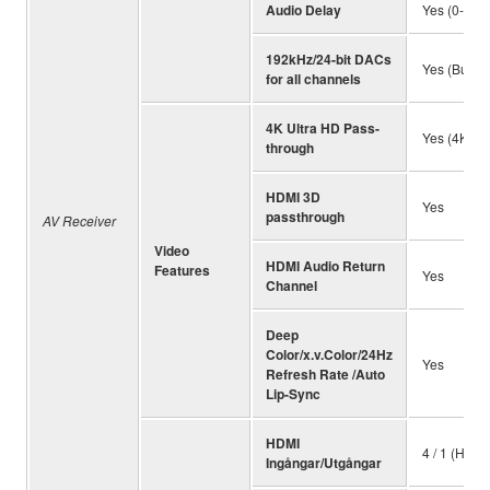
Audio Delay
Yes (0-500
192kHz/24-bit DACs
Yes (Burr-
for all channels
4K Ultra HD Pass-
Yes (4K 60p
through
HDMI 3D
Yes
passthrough
AV Receiver
Video
HDMI Audio Return
Features
Yes
Channel
Deep
Color/x.v.Color/24Hz
Yes
Refresh Rate /Auto
Lip-Sync
HDMI
4 / 1 (HDC
Ingångar/Utgångar