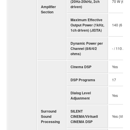
(20Hz-20kHz, 2ch
70 W (6 oh
Amplifier
driven)
Section
Maximum Effective
Output Power (1kHz,
140 (6 oh
1ch driven) (JEITA)
Dynamic Power per
Channel (8/6/4/2
- / 110 / 13
ohms)
Cinema DSP
Yes
DSP Programs
17
Dialog Level
Yes
Adjustment
Surround
SILENT
Sound
CINEMA/Virituell
Yes (Virtu
Processing
CINEMA DSP