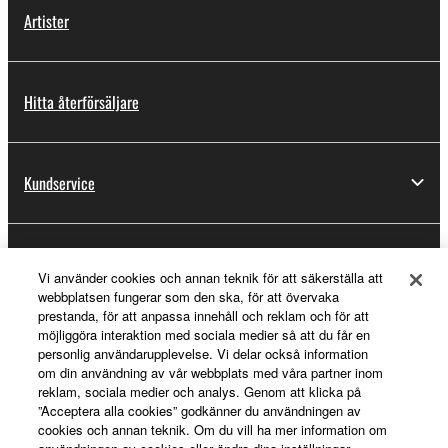
Artister
Hitta återförsäljare
Kundservice
Registrering för Yamaha Music ID
Vi använder cookies och annan teknik för att säkerställa att
webbplatsen fungerar som den ska, för att övervaka
prestanda, för att anpassa innehåll och reklam och för att
möjliggöra interaktion med sociala medier så att du får en
Om Yamaha
personlig användarupplevelse. Vi delar också information
om din användning av vår webbplats med våra partner inom
reklam, sociala medier och analys. Genom att klicka på
”Acceptera alla cookies” godkänner du användningen av
Sverige - Swedish
cookies och annan teknik. Om du vill ha mer information om