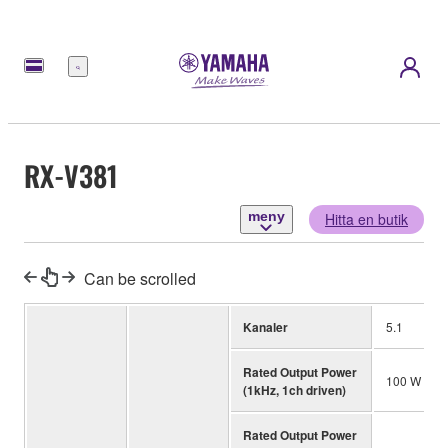
meny
RX-V381
meny
Hitta en butik
Can be scrolled
Kanaler
5.1
Rated Output Power
100 W (6 o
(1kHz, 1ch driven)
Rated Output Power