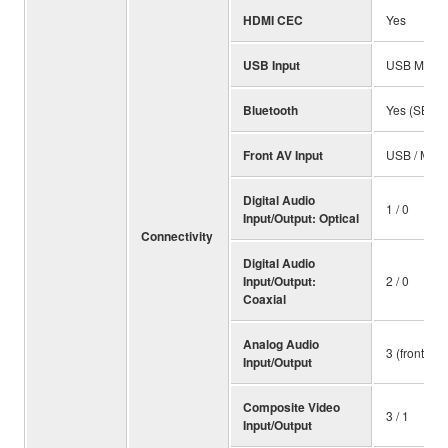
HDMI CEC
Yes
USB Input
USB Memory
Bluetooth
Yes (SBC)
Front AV Input
USB / Mini
Digital Audio
1 / 0
Input/Output: Optical
Connectivity
Digital Audio
Input/Output:
2 / 0
Coaxial
Analog Audio
3 (front 1) /
Input/Output
Composite Video
3 / 1
Input/Output