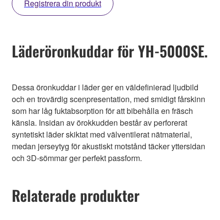
Registrera din produkt
Läderöronkuddar för YH-5000SE.
Dessa öronkuddar i läder ger en väldefinierad ljudbild
och en trovärdig scenpresentation, med smidigt fårskinn
som har låg fuktabsorption för att bibehålla en fräsch
känsla. Insidan av örokkudden består av perforerat
syntetiskt läder skiktat med välventilerat nätmaterial,
medan jerseytyg för akustiskt motstånd täcker yttersidan
och 3D-sömmar ger perfekt passform.
Relaterade produkter