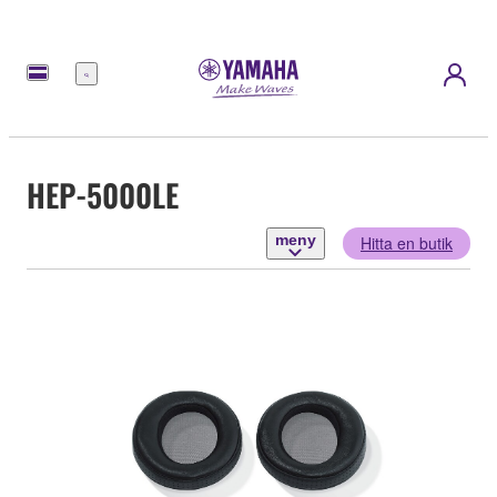
meny
HEP-5000LE
meny
Hitta en butik