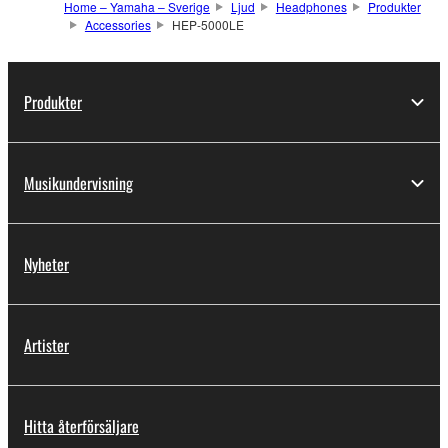
Home – Yamaha – Sverige
Ljud
Headphones
Produkter
Accessories
HEP-5000LE
Produkter
Musikundervisning
Nyheter
Artister
Hitta återförsäljare