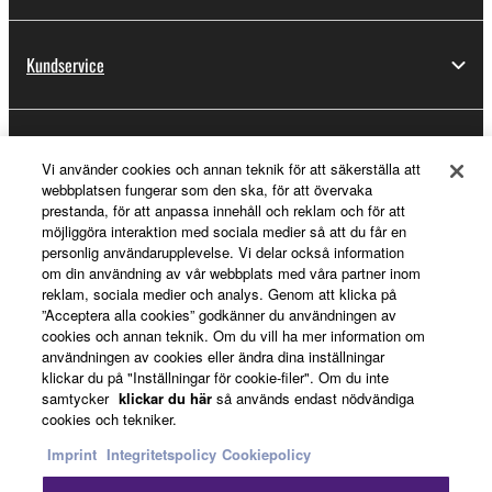
Kundservice
Registrering för Yamaha Music ID
Vi använder cookies och annan teknik för att säkerställa att
webbplatsen fungerar som den ska, för att övervaka
prestanda, för att anpassa innehåll och reklam och för att
möjliggöra interaktion med sociala medier så att du får en
Om Yamaha
personlig användarupplevelse. Vi delar också information
om din användning av vår webbplats med våra partner inom
reklam, sociala medier och analys. Genom att klicka på
”Acceptera alla cookies” godkänner du användningen av
Sverige - Swedish
cookies och annan teknik. Om du vill ha mer information om
användningen av cookies eller ändra dina inställningar
Business
klickar du på "Inställningar för cookie-filer". Om du inte
samtycker
klickar du här
så används endast nödvändiga
cookies och tekniker.
Imprint
Integritetspolicy
Cookiepolicy