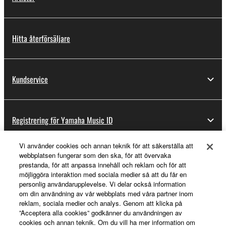
Hitta återförsäljare
Kundservice
Registrering för Yamaha Music ID
Vi använder cookies och annan teknik för att säkerställa att
webbplatsen fungerar som den ska, för att övervaka
Om Yamaha
prestanda, för att anpassa innehåll och reklam och för att
möjliggöra interaktion med sociala medier så att du får en
personlig användarupplevelse. Vi delar också information
om din användning av vår webbplats med våra partner inom
Sverige - Swedish
reklam, sociala medier och analys. Genom att klicka på
”Acceptera alla cookies” godkänner du användningen av
Business
cookies och annan teknik. Om du vill ha mer information om