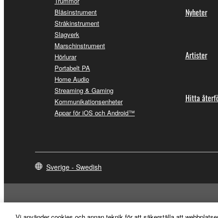
Trummor
Nyheter
Blåsinstrument
Stråkinstrument
Slagverk
Marschinstrument
Artister
Hörlurar
Portabelt PA
Home Audio
Streaming & Gaming
Hitta återf
Kommunikationsenheter
Appar för iOS och Android™
Sverige - Swedish
Vi använder cookies och annan teknik för att säkerställa att webbplatse