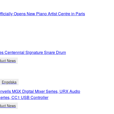
icially Opens New Piano Artist Centre in Paris
s Centennial Signature Snare Drum
duct News
Engelska
veils MGX Digital Mixer Series, URX Audio
Series, CC1 USB Controller
duct News