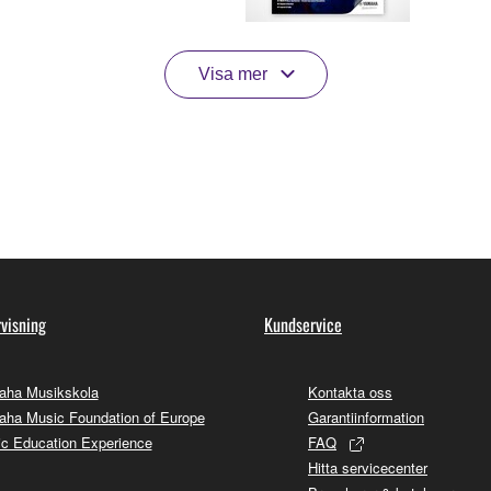
Visa mer
visning
Kundservice
aha Musikskola
Kontakta oss
ha Music Foundation of Europe
Garantiinformation
c Education Experience
FAQ
Hitta servicecenter