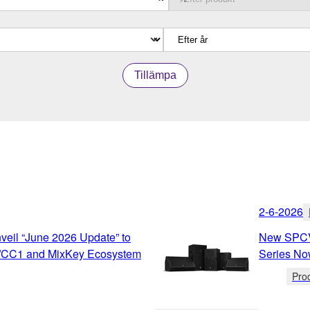
Tillämpa
2-6-2026
eil “June 2026 Update” to
New SPCV
/CC1 and MixKey Ecosystem
Series No
Pro