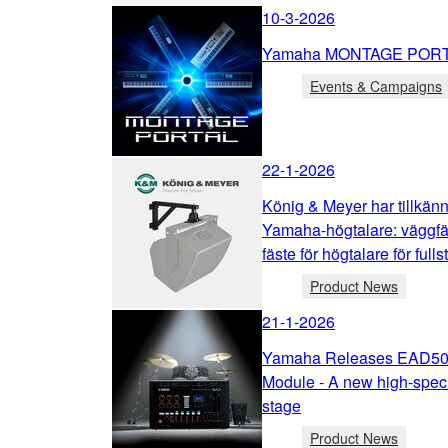
10-3-2026
Yamaha MONTAGE PORTA
Events & Campaigns
22-1-2026
König & Meyer har tillkänn
Yamaha-högtalare: väggfä
fäste för högtalare för full
Product News
21-1-2026
Yamaha Releases EAD50 E
Module - A new high-spec 
stage
Product News