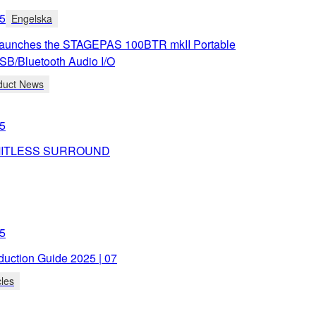
5
Engelska
aunches the STAGEPAS 100BTR mkII Portable
SB/Bluetooth Audio I/O
duct News
5
MITLESS SURROUND
5
duction Guide 2025 | 07
cles