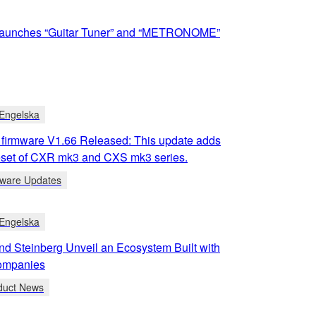
aunches “Guitar Tuner” and “METRONOME”
Engelska
 firmware V1.66 Released: This update adds
eset of CXR mk3 and CXS mk3 series.
tware Updates
Engelska
d Steinberg Unveil an Ecosystem Built with
ompanies
duct News