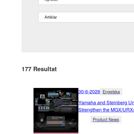
177
Resultat
30-6-2026
Engelska
Yamaha and Steinberg Unv
Strengthen the MGX/URX
Product News