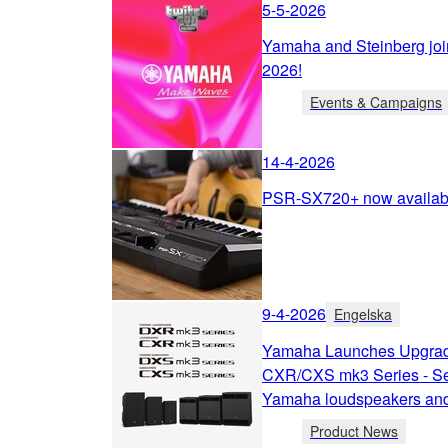
5-5-2026
Yamaha and Steinberg joi
2026!
Events & Campaigns
14-4-2026
PSR-SX720+ now availabl
9-4-2026
Engelska
Yamaha Launches Upgra
CXR/CXS mk3 Series - Set
Yamaha loudspeakers an
Product News