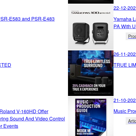
22-12-202
 PSR-E583 and PSR-E483
Yamaha L
PA With U
Pro
26-11-202
CTED
TRUE LI
21-10-202
Music Pro
Roland V-160HD Offer
Bring Sound And Video Control
Arti
er Events