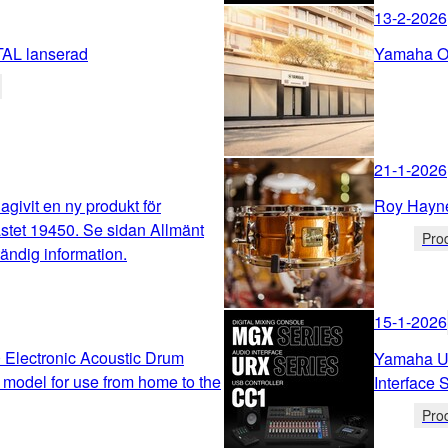
13-2-2026
L lanserad
Yamaha Off
21-1-2026
agivit en ny produkt för
Roy Hayne
stet 19450. Se sidan Allmänt
Pro
ständig information.
15-1-2026
lectronic Acoustic Drum
Yamaha Un
model for use from home to the
Interface 
Pro