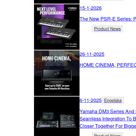
15-1-2026
The New PSR-E Series:
Product News
26-11-2025
HOME CINEMA, PERFE
6-11-2025
Engelska
Yamaha DM3 Series And 
Seamless Integration To 
Closer Together For Bigg
Product News