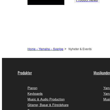
Home – Yamaha – Sverige
Nyheter & Events
Produkter
Musikunder
Pianon
Yam
Keyboards
Yama
Music & Audio Production
Musi
Gitarrer, Basar & Förstärkare