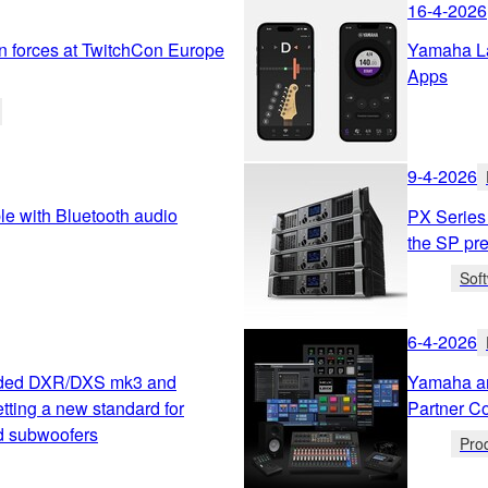
16-4-2026
n forces at TwitchCon Europe
Yamaha L
Apps
9-4-2026
e with Bluetooth audio
PX Series
the SP pr
Sof
6-4-2026
ded DXR/DXS mk3 and
Yamaha an
ting a new standard for
Partner C
d subwoofers
Pro