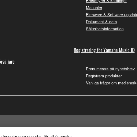
Broschyrer & kataloger
Manualer
Firmware & Software uppdate
Dokument & data
Säkerhetsinformation
Registrering för Yamaha Music ID
örsäljare
Prenumerera på nyhetsbrev
Registrera produkter
Vanliga frågor om medlemsk
n fungerar som den ska, för att övervaka