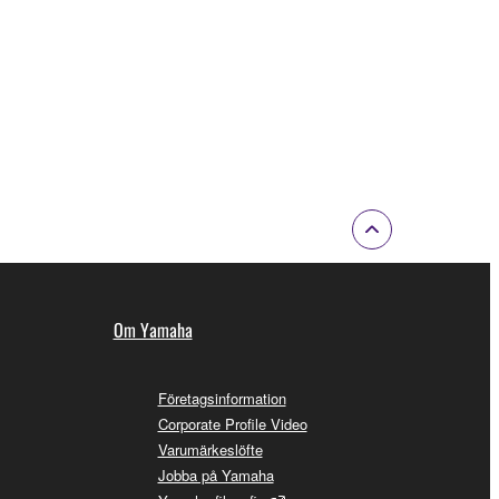
Om Yamaha
Företagsinformation
Corporate Profile Video
Varumärkeslöfte
Jobba på Yamaha