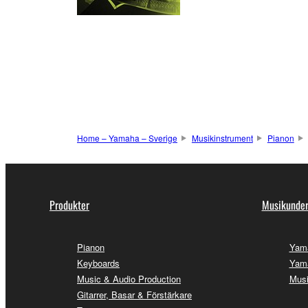
Home – Yamaha – Sverige
Musikinstrument
Pianon
Produkter
Musikunder
Pianon
Yam
Keyboards
Yama
Music & Audio Production
Musi
Gitarrer, Basar & Förstärkare