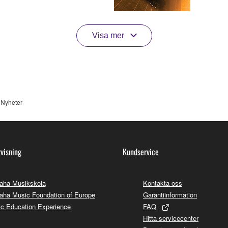
Visa mer
Nyheter
visning
Kundservice
aha Musikskola
Kontakta oss
ha Music Foundation of Europe
Garantiinformation
c Education Experience
FAQ
Hitta servicecenter