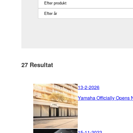
27
Resultat
13-2-2026
Yamaha Officially Opens N
15-11-2023