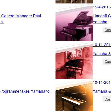
15-4-2015
 General Manager Paul
Llandaff C
th.
Yamaha
Cas
10-11-201
Yamaha &
Cas
10-11-201
 Programme takes Yamaha to
Yamaha & 
Cas