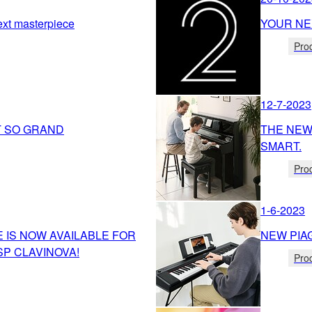
xt masterpiece
YOUR NE
Pro
12-7-2023
T SO GRAND
THE NEW 
SMART.
Pro
1-6-2023
 IS NOW AVAILABLE FOR
NEW PIA
P CLAVINOVA!
Pro