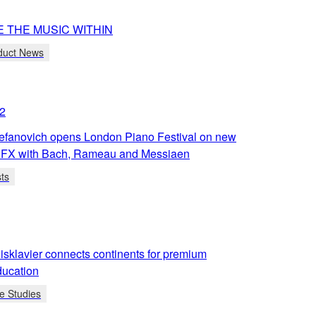
 THE MUSIC WITHIN
duct News
2
efanovich opens London Piano Festival on new
FX with Bach, Rameau and Messiaen
sts
sklavier connects continents for premium
ducation
e Studies