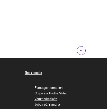
Om Yamaha
Företagsinformation
Corporate Profile Video
Varumärkeslöfte
Jobba på Yamaha