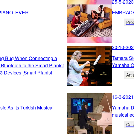
25-5-2023
IANO. EVER.
EMBRACE
Pro
20-10-202
Tamara St
ing Bug When Connecting a
Yamaha C
Bluetooth to the Smart Pianist
13 Devices [Smart Pianist
Arti
16-3-2021
c As Its Turkish Musical
Yamaha Di
musical e
Cas