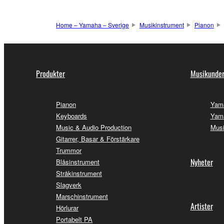
Home – Yamaha – Sverige
Musikinstrument
Pianon
Produkter
Musikunder
Pianon
Yam
Keyboards
Yama
Music & Audio Production
Musi
Gitarrer, Basar & Förstärkare
Trummor
Nyheter
Blåsinstrument
Stråkinstrument
Slagverk
Marschinstrument
Artister
Hörlurar
Portabelt PA