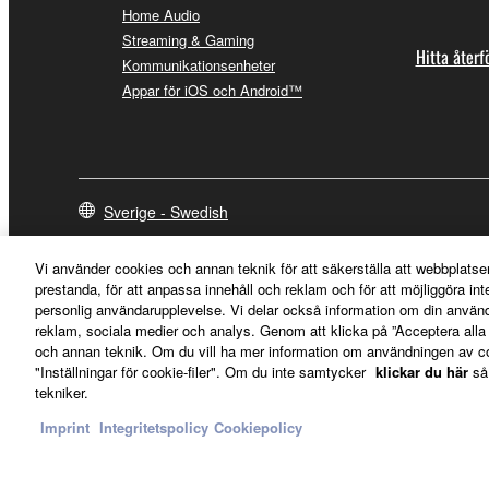
Home Audio
Streaming & Gaming
Hitta återf
Kommunikationsenheter
Appar för iOS och Android™
Sverige - Swedish
Vi använder cookies och annan teknik för att säkerställa att webbplatse
prestanda, för att anpassa innehåll och reklam och för att möjliggöra in
personlig användarupplevelse. Vi delar också information om din använ
reklam, sociala medier och analys. Genom att klicka på ”Acceptera all
och annan teknik. Om du vill ha mer information om användningen av cook
"Inställningar för cookie-filer". Om du inte samtycker
klickar du här
så
tekniker.
Imprint
Integritetspolicy
Cookiepolicy
Kontakta oss
Villkor
Integritetspolicy
Cookiepolicy
Imprint