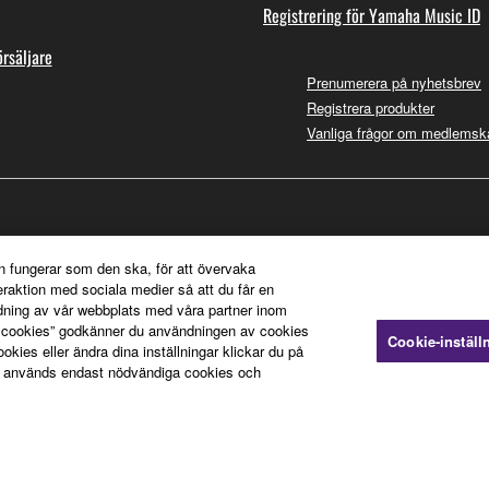
Registrering för Yamaha Music ID
örsäljare
Prenumerera på nyhetsbrev
Registrera produkter
Vanliga frågor om medlemsk
n fungerar som den ska, för att övervaka
teraktion med sociala medier så att du får en
dning av vår webbplats med våra partner inom
a cookies” godkänner du användningen av cookies
Cookie-inställ
ies eller ändra dina inställningar klickar du på
 används endast nödvändiga cookies och