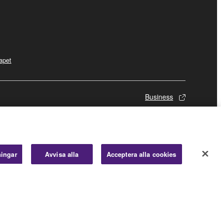
apet
Business
ningar
Avvisa alla
Acceptera alla cookies
© Yamaha Corporation.