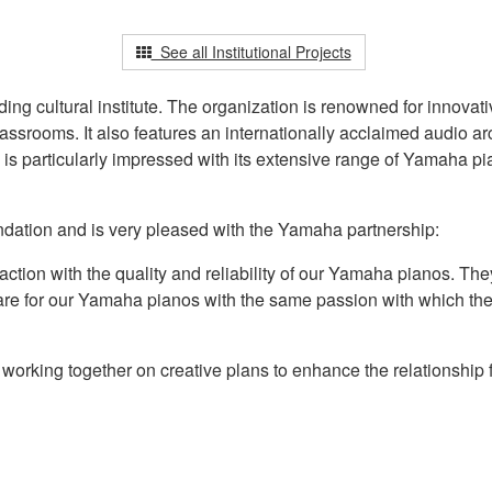
See all Institutional Projects
ng cultural institute. The organization is renowned for innovati
ssrooms. It also features an internationally acclaimed audio ar
s particularly impressed with its extensive range of Yamaha p
ndation and is very pleased with the Yamaha partnership:
ction with the quality and reliability of our Yamaha pianos. They
re for our Yamaha pianos with the same passion with which they
king together on creative plans to enhance the relationship f