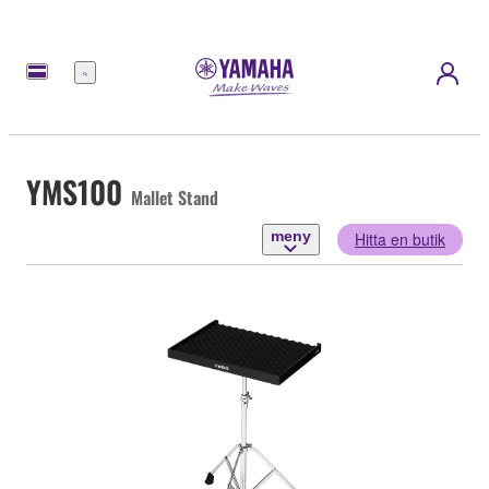
meny
YMS100
Mallet Stand
meny
Hitta en butik