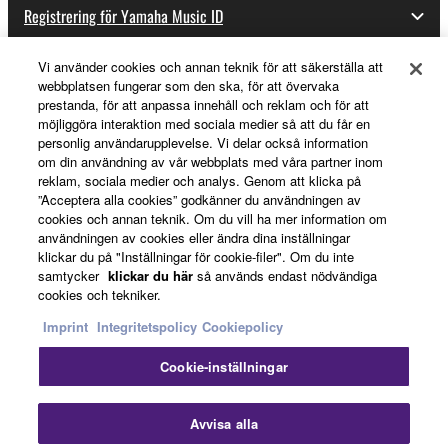
Registrering för Yamaha Music ID
Vi använder cookies och annan teknik för att säkerställa att
webbplatsen fungerar som den ska, för att övervaka
Om Yamaha
prestanda, för att anpassa innehåll och reklam och för att
möjliggöra interaktion med sociala medier så att du får en
personlig användarupplevelse. Vi delar också information
om din användning av vår webbplats med våra partner inom
Sverige - Swedish
reklam, sociala medier och analys. Genom att klicka på
”Acceptera alla cookies” godkänner du användningen av
Business
cookies och annan teknik. Om du vill ha mer information om
användningen av cookies eller ändra dina inställningar
klickar du på "Inställningar för cookie-filer". Om du inte
samtycker
klickar du här
så används endast nödvändiga
cookies och tekniker.
Imprint
Integritetspolicy
Cookiepolicy
Cookie-inställningar
Kontakta oss
Villkor
Integritetspolicy
Cookiepolicy
Imprint
Avvisa alla