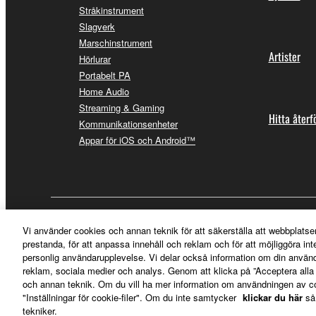
Stråkinstrument
Slagverk
Marschinstrument
Artister
Hörlurar
Portabelt PA
Home Audio
Streaming & Gaming
Hitta återf
Kommunikationsenheter
Appar för iOS och Android™
Sverige - Swedish
Vi använder cookies och annan teknik för att säkerställa att webbplatse
prestanda, för att anpassa innehåll och reklam och för att möjliggöra in
personlig användarupplevelse. Vi delar också information om din använ
reklam, sociala medier och analys. Genom att klicka på ”Acceptera all
och annan teknik. Om du vill ha mer information om användningen av cook
"Inställningar för cookie-filer". Om du inte samtycker
klickar du här
så
tekniker.