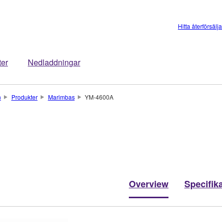
Hitta återförsälj
ter
Nedladdningar
n
Produkter
Marimbas
YM-4600A
Overview
Specifik