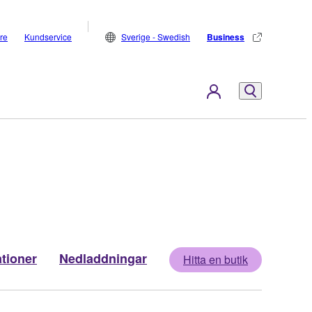
are
Kundservice
Sverige - Swedish
Business
ationer
Nedladdningar
Hitta en butik