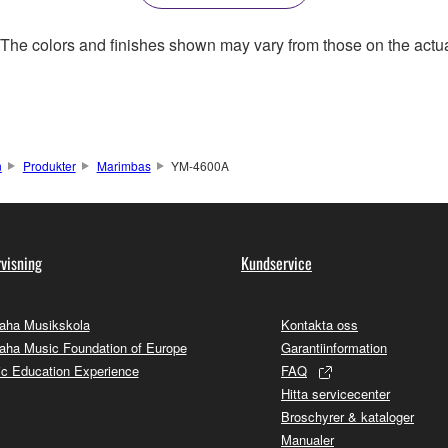
. The colors and finishes shown may vary from those on the actu
n
Produkter
Marimbas
YM-4600A
visning
Kundservice
aha Musikskola
Kontakta oss
ha Music Foundation of Europe
Garantiinformation
c Education Experience
FAQ
Hitta servicecenter
Broschyrer & kataloger
Manualer