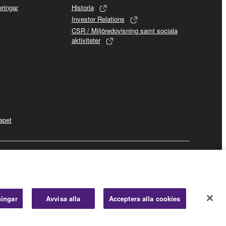
ringar
Historia
Investor Relations
CSR / Miljöredovisning samt sociala
aktiviteter
apet
Business
ningar
Avvisa alla
Acceptera alla cookies