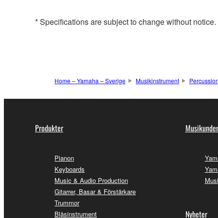
* Specifications are subject to change without notice
Home – Yamaha – Sverige
Musikinstrument
Percussio
Produkter
Musikunder
Pianon
Yam
Keyboards
Yama
Music & Audio Production
Musi
Gitarrer, Basar & Förstärkare
Trummor
Nyheter
Blåsinstrument