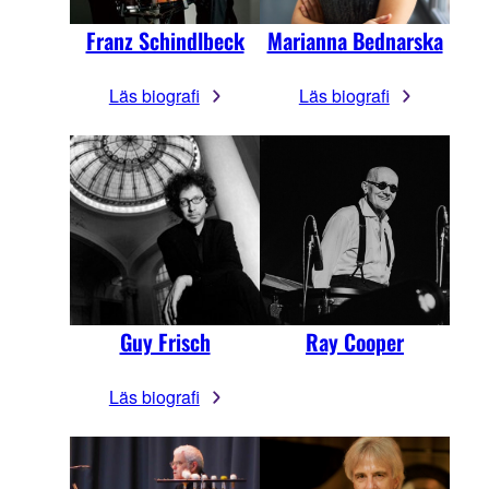
Franz Schindlbeck
Marianna Bednarska
Läs biografi
Läs biografi
Guy Frisch
Ray Cooper
Läs biografi