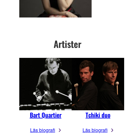
Artister
Bart Quartier
Tchiki duo
Läs biografi
Läs biografi