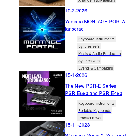
10-3-2026
Yamaha MONTAGE PORTAL
lanserad
Keyboard Instruments
Synthesizers
Music & Audio Production
Synthesizers
Events & Campaigns
15-1-2026
The New PSR-E Series:
PSR-E583 and PSR-E483
Keyboard Instruments
Portable Keyboards
Product News
15-11-2023
Welcome Genos2: Your next