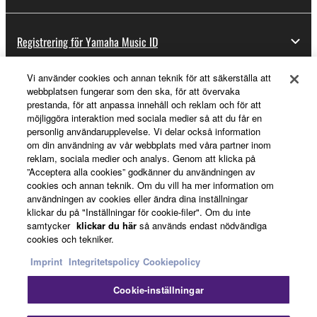
Registrering för Yamaha Music ID
Vi använder cookies och annan teknik för att säkerställa att
webbplatsen fungerar som den ska, för att övervaka
Om Yamaha
prestanda, för att anpassa innehåll och reklam och för att
möjliggöra interaktion med sociala medier så att du får en
personlig användarupplevelse. Vi delar också information
om din användning av vår webbplats med våra partner inom
Sverige - Swedish
reklam, sociala medier och analys. Genom att klicka på
”Acceptera alla cookies” godkänner du användningen av
Business
cookies och annan teknik. Om du vill ha mer information om
användningen av cookies eller ändra dina inställningar
klickar du på "Inställningar för cookie-filer". Om du inte
samtycker
klickar du här
så används endast nödvändiga
cookies och tekniker.
Imprint
Integritetspolicy
Cookiepolicy
Cookie-inställningar
Kontakta oss
Villkor
Integritetspolicy
Cookiepolicy
Imprint