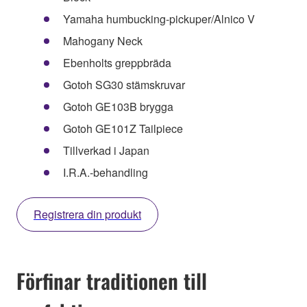
Yamaha humbucking-pickuper/Alnico V
Mahogany Neck
Ebenholts greppbräda
Gotoh SG30 stämskruvar
Gotoh GE103B brygga
Gotoh GE101Z Tailpiece
Tillverkad i Japan
I.R.A.-behandling
Registrera din produkt
Förfinar traditionen till