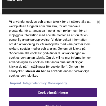
Registrering för Yamaha Music ID
Vi använder cookies och annan teknik för att säkerställa att
webbplatsen fungerar som den ska, för att övervaka
prestanda, för att anpassa innehåll och reklam och för att
möjliggöra interaktion med sociala medier så att du får en
Om Yamaha
personlig användarupplevelse. Vi delar också information
om din användning av vår webbplats med våra partner inom
reklam, sociala medier och analys. Genom att klicka på
”Acceptera alla cookies” godkänner du användningen av
Sverige - Swedish
cookies och annan teknik. Om du vill ha mer information om
användningen av cookies eller ändra dina inställningar
Business
klickar du på "Inställningar för cookie-filer". Om du inte
samtycker
klickar du här
så används endast nödvändiga
cookies och tekniker.
Imprint
Integritetspolicy
Cookiepolicy
Cookie-inställningar
Avvisa alla