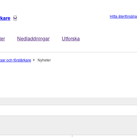
Hitta återförsälj
rkare
ter
Nedladdningar
Utforska
asar och förstärkare
Nyheter