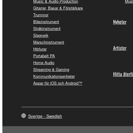
Music & Audio Production
Musi
Gitarrer, Basar & Förstärkare
Trummor
Nyheter
Blåsinstrument
Stråkinstrument
Slagverk
Marschinstrument
Artister
Hörlurar
Portabelt PA
Home Audio
Streaming & Gaming
Hitta återf
Kommunikationsenheter
Appar för iOS och Android™
Sverige - Swedish