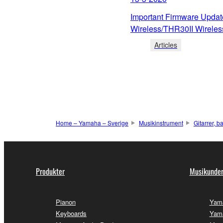
Important Firmware Upda
Wireless/THR30II Wireles
Articles
Home – Yamaha – Sverige
Musikinstrument
Gitarrer, b
Produkter
Musikunder
Pianon
Yam
Keyboards
Yama