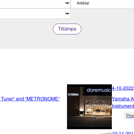
Tillämpa
4-10-2022
r Tuner” and “METRONOME”
Yamaha Ap
Instrument
Pro
10-11-201