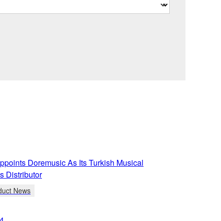
points Doremusic As Its Turkish Musical
s Distributor
duct News
4