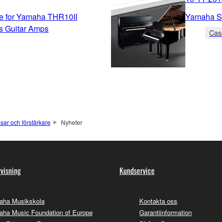
te for Yamaha THR10II
Yamaha Si
s Guitar Amps
Cas
asar och förstärkare
Nyheter
visning
Kundservice
aha Musikskola
Kontakta oss
ha Music Foundation of Europe
Garantiinformation