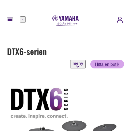
meny
DTX6-serien
meny
Hitta en butik