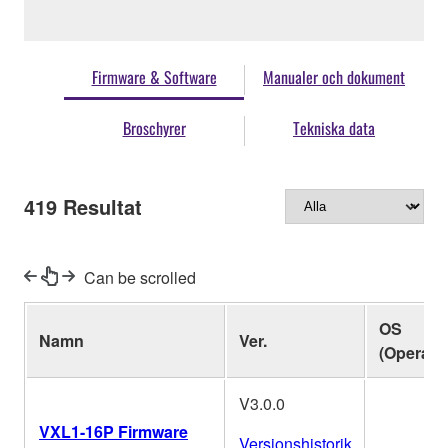
Firmware & Software
Manualer och dokument
Broschyrer
Tekniska data
419
Resultat
Can be scrolled
OS
Namn
Ver.
(Operati
V3.0.0
VXL1-16P Firmware
Versionshistorik