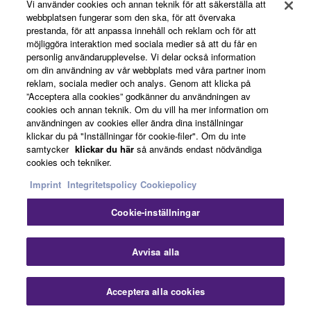
Vi använder cookies och annan teknik för att säkerställa att
webbplatsen fungerar som den ska, för att övervaka
prestanda, för att anpassa innehåll och reklam och för att
News
möjliggöra interaktion med sociala medier så att du får en
personlig användarupplevelse. Vi delar också information
om din användning av vår webbplats med våra partner inom
reklam, sociala medier och analys. Genom att klicka på
About Yamaha
”Acceptera alla cookies” godkänner du användningen av
cookies och annan teknik. Om du vill ha mer information om
användningen av cookies eller ändra dina inställningar
klickar du på "Inställningar för cookie-filer". Om du inte
Sverige - English
samtycker
klickar du här
så används endast nödvändiga
cookies och tekniker.
Consumer
Imprint
Integritetspolicy
Cookiepolicy
Cookie-inställningar
Kontakta oss
Villkor
Integritetspolicy
Cookiepolicy
Stä
Avvisa alla
© Yamaha Corporation.
Acceptera alla cookies
Kontakta oss
Nedladdningar