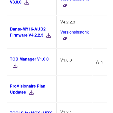
V3.0.0
V4.2.2.3
Dante-MY16-AUD2
Versionshistorik
Firmware V4.2.2.3
TCD Manager V1.0.0
V1.0.0
Win
ProVisionaire Plan
Updates
V1.2.1
TOOLS for MGX / URX