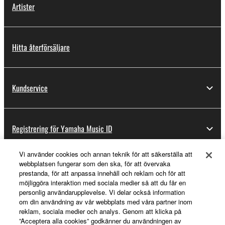
Artister
Hitta återförsäljare
Kundservice
Registrering för Yamaha Music ID
Vi använder cookies och annan teknik för att säkerställa att
webbplatsen fungerar som den ska, för att övervaka
Om Yamaha
prestanda, för att anpassa innehåll och reklam och för att
möjliggöra interaktion med sociala medier så att du får en
personlig användarupplevelse. Vi delar också information
om din användning av vår webbplats med våra partner inom
Sverige - Swedish
reklam, sociala medier och analys. Genom att klicka på
”Acceptera alla cookies” godkänner du användningen av
Business