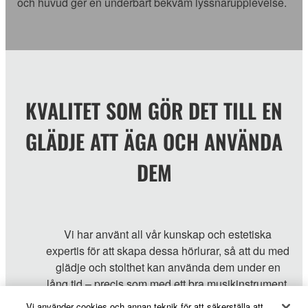
och huvud ger en underbart bekväm lyssnarupplevelse.
KVALITET SOM GÖR DET TILL EN
GLÄDJE ATT ÄGA OCH ANVÄNDA
DEM
Vi har använt all vår kunskap och estetiska
expertis för att skapa dessa hörlurar, så att du med
glädje och stolthet kan använda dem under en
lång tid – precis som med ett bra musikinstrument.
Vi har noggrant utformat varje detalj utan att
Vi använder cookies och annan teknik för att säkerställa att