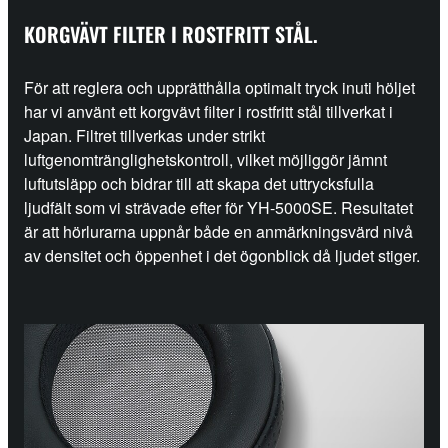
KORGVÄVT FILTER I ROSTFRITT STÅL.
För att reglera och upprätthålla optimalt tryck inuti höljet
har vi använt ett korgvävt filter i rostfritt stål tillverkat i
Japan. Filtret tillverkas under strikt
luftgenomtränglighetskontroll, vilket möjliggör jämnt
luftutsläpp och bidrar till att skapa det uttrycksfulla
ljudfält som vi strävade efter för YH-5000SE. Resultatet
är att hörlurarna uppnår både en anmärkningsvärd nivå
av densitet och öppenhet i det ögonblick då ljudet stiger.