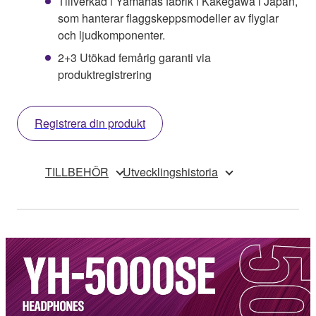
Tillverkad i Yamahas fabrik i Kakegawa i Japan,
som hanterar flaggskeppsmodeller av flyglar
och ljudkomponenter.
2+3 Utökad femårig garanti via
produktregistrering
Registrera din produkt
TILLBEHÖR
Utvecklingshistoria