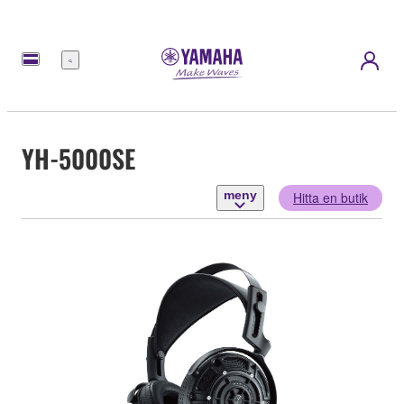
meny
YH-5000SE
meny
Hitta en butik