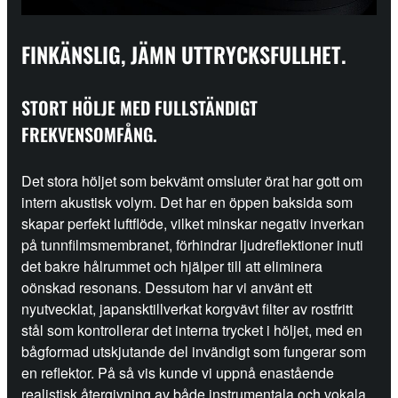
FINKÄNSLIG, JÄMN UTTRYCKSFULLHET.
STORT HÖLJE MED FULLSTÄNDIGT
FREKVENSOMFÅNG.
Det stora höljet som bekvämt omsluter örat har gott om
intern akustisk volym. Det har en öppen baksida som
skapar perfekt luftflöde, vilket minskar negativ inverkan
på tunnfilmsmembranet, förhindrar ljudreflektioner inuti
det bakre hålrummet och hjälper till att eliminera
oönskad resonans. Dessutom har vi använt ett
nyutvecklat, japansktillverkat korgvävt filter av rostfritt
stål som kontrollerar det interna trycket i höljet, med en
bågformad utskjutande del invändigt som fungerar som
en reflektor. På så vis kunde vi uppnå enastående
realistisk återgivning av både instrumentala och vokala