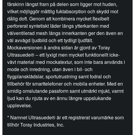
fårskinn längst fram på delen som ligger mot huden,
vilket möjliggör måttlig fuktabsorption och skydd mot
dålig doft. Genom att kombinera mycket flexibelt
perforerat syntetiskt läder längs ytterkanten med
välventilerad mesh längs innerkanten ger den även en
väl avvägd ljudbild och ett tydligt ljudfält.
Mockaversionen å andra sidan är gjord av Toray
Ultrasuede® – ett lyxigt men mycket funktionellt icke-
vävt material med mockatextur, som inte bara används i
mode och inredning, utan även i bil- och
flygplansklädslar, sportutrustning samt fodral och
tillbehör för smarttelefoner och mobila enheter. Med en
smidig omslutande passform samt utmärkt mjukt, varmt
ljud kan du njuta av en ännu längre uppslukande
upplevelse.
* Namnet Ultrasuede® är ett registrerat varumärke som
tillhör Toray Industries, Inc.