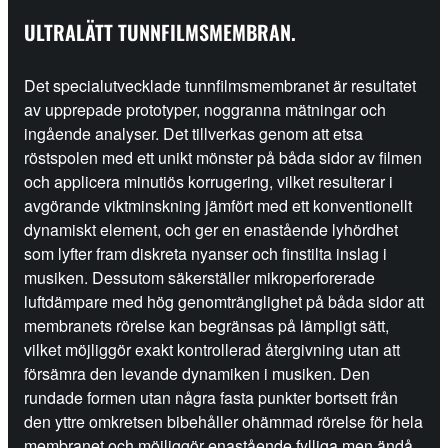
ULTRALÄTT TUNNFILMSMEMBRAN.
Det specialutvecklade tunnfilmsmembranet är resultatet
av upprepade prototyper, noggranna mätningar och
ingående analyser. Det tillverkas genom att etsa
röstspolen med ett unikt mönster på båda sidor av filmen
och applicera minutiös korrugering, vilket resulterar i
avgörande viktminskning jämfört med ett konventionellt
dynamiskt element, och ger en enastående lyhördhet
som lyfter fram diskreta nyanser och finstilta inslag i
musiken. Dessutom säkerställer mikroperforerade
luftdämpare med hög genomtränglighet på båda sidor att
membranets rörelse kan begränsas på lämpligt sätt,
vilket möjliggör exakt kontrollerad återgivning utan att
försämra den levande dynamiken i musiken. Den
rundade formen utan några fasta punkter bortsett från
den yttre omkretsen bibehåller ohämmad rörelse för hela
membranet och möjliggör enastående fylliga men ändå